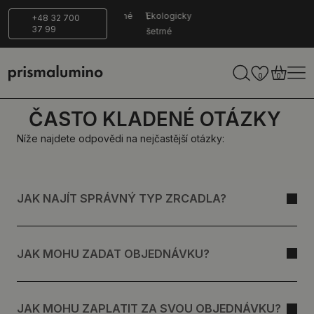
14 dní na
Bezpečné
Ekologicky
+48 32 700
37 99
vrácení zboží
dodání
šetrné
0
0
ČASTO KLADENÉ OTÁZKY
Níže najdete odpovědi na nejčastější otázky:
JAK NAJÍT SPRÁVNÝ TYP ZRCADLA?
JAK MOHU ZADAT OBJEDNÁVKU?
JAK MOHU ZAPLATIT ZA SVOU OBJEDNÁVKU?