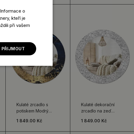
 Informace o
ery, kteří je
ždili při vašem
 PŘIJMOUT
Kulaté zrcadlo s
Kulaté dekorační
potiskem Modrý
zrcadlo na zeď
mramor
Lotosové květy
1 849.00 Kč
1 849.00 Kč