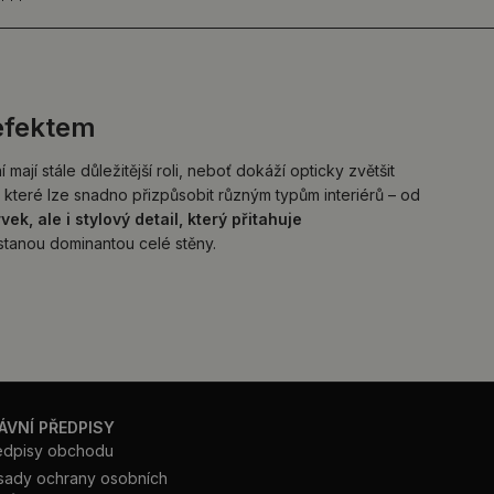
 efektem
í stále důležitější roli, neboť dokáží opticky zvětšit
, které lze snadno přizpůsobit různým typům interiérů – od
k, ale i stylový detail, který přitahuje
tanou dominantou celé stěny.
ÁVNÍ PŘEDPISY
edpisy obchodu
sady ochrany osobních