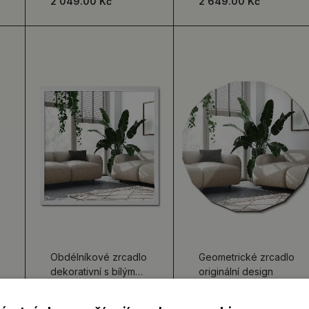
2 049.00 Kč
2 649.00 Kč
Obdélníkové zrcadlo
Geometrické zrcadlo
dekorativní s bílým
originální design
rámem
1 249.00 Kč
1 249.00 Kč