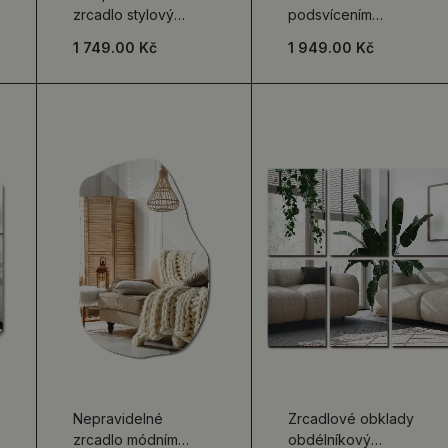
zrcadlo stylový
podsvícením
doplněk
dekorativní závěsné
1 749.00 Kč
1 949.00 Kč
Nepravidelné
Zrcadlové obklady
zrcadlo módním
obdélníkový