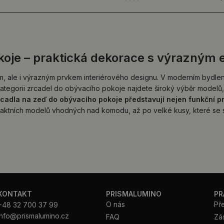
koje – praktická dekorace s výrazným
ale i výrazným prvkem interiérového designu. V moderním bydlení maj
podkategorii zrcadel do obývacího pokoje najdete široký výběr modelů
cadla na zeď do obývacího pokoje představují nejen funkční prve
aktních modelů vhodných nad komodu, až po velké kusy, které se s
KONTAKT
PRISMALUMINO
PR
O nás
Př
+48 32 700 37 99
info@prismalumino.cz
FAQ
Zá