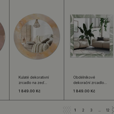
Kulaté dekorativní
Obdélníkové
zrcadlo na zeď
dekorační zrcadlo
Onyxový mramor
Monstera odchází
1 849.00 Kč
1 849.00 Kč
1
2
3
...
12