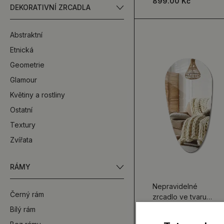
899.00 Kč
DEKORATIVNÍ ZRCADLA
Abstraktní
Etnická
Geometrie
Glamour
Květiny a rostliny
Ostatní
Textury
Zvířata
RÁMY
Nepravidelné
Černý rám
zrcadlo ve tvaru
kapky
Bílý rám
1 499.00 Kč