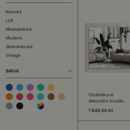
Klasická
Loft
Minimalistická
Moderní
Skandinávská
Vintage
BARVA
Obdélníkové
dekorační zrcadlo
Květinový
1 849.00 Kč
geometrický vzor