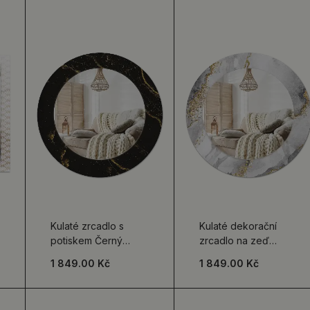
Kulaté zrcadlo s
Kulaté dekorační
potiskem Černý
zrcadlo na zeď
mramor
Mramorový vzor
1 849.00 Kč
1 849.00 Kč