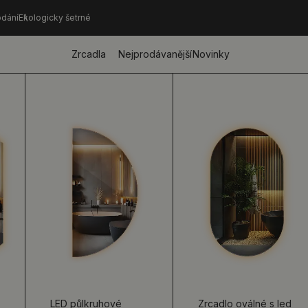
dání
Ekologicky šetrné
Zrcadla
Nejprodávanější
Novinky
LED půlkruhové
Zrcadlo oválné s led