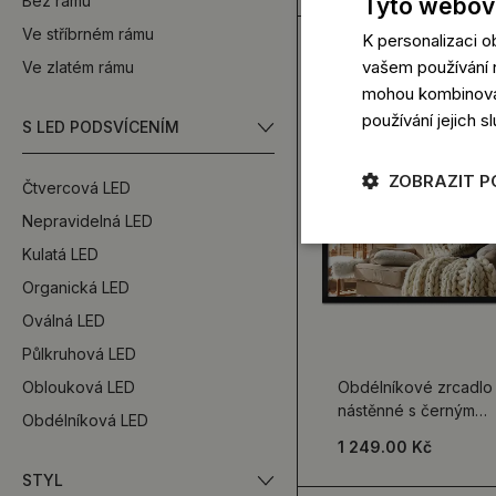
Bez rámu
Tyto webové
Ve stříbrném rámu
K personalizaci 
vašem používání n
Ve zlatém rámu
mohou kombinovat 
používání jejich s
S LED PODSVÍCENÍM
ZOBRAZIT 
Čtvercová LED
Nepravidelná LED
Kulatá LED
Organická LED
Oválná LED
Půlkruhová LED
Oblouková LED
Obdélníkové zrcadlo
nástěnné s černým
Obdélníková LED
rámem
1 249.00 Kč
STYL