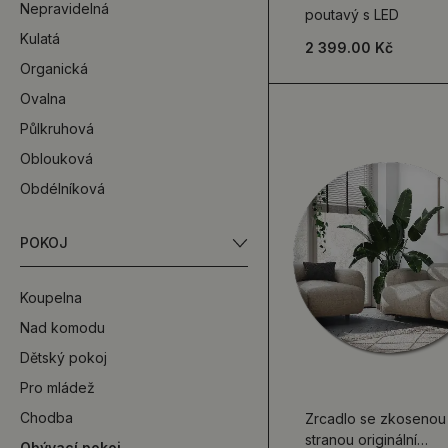
Nepravidelná
poutavý s LED
Kulatá
2 399.00 Kč
Organická
Ovalna
Půlkruhová
Oblouková
Obdélníková
POKOJ
Koupelna
Nad komodu
Dětský pokoj
Pro mládež
Chodba
Zrcadlo se zkosenou
stranou originální
Obývací pokoj