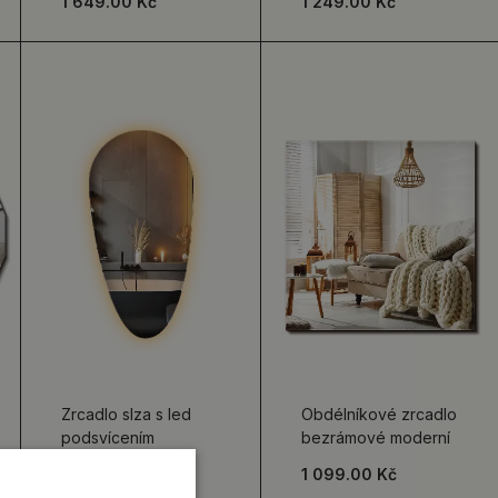
1 649.00 Kč
1 249.00 Kč
Zrcadlo slza s led
Obdélníkové zrcadlo
podsvícením
bezrámové moderní
2 049.00 Kč
1 099.00 Kč