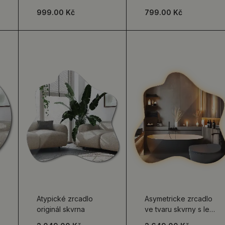
akcentem
samolepící
999.00 Kč
799.00 Kč
Atypické zrcadlo
Asymetricke zrcadlo
originál skvrna
ve tvaru skvrny s led
podsvícením