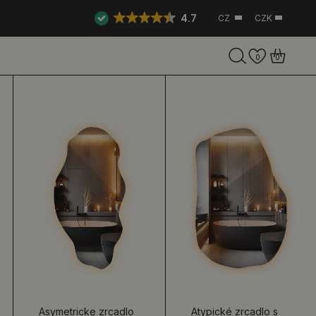
4.7
CZ
CZK
0
0
Asymetricke zrcadlo
Atypické zrcadlo s