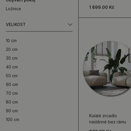
doplněk
1 899.00 Kč
Ložnice
VELIKOST
10 cm
20 cm
30 cm
40 cm
50 cm
60 cm
70 cm
80 cm
90 cm
Kulaté zrcadlo
100 cm
nástěnné bez rámu