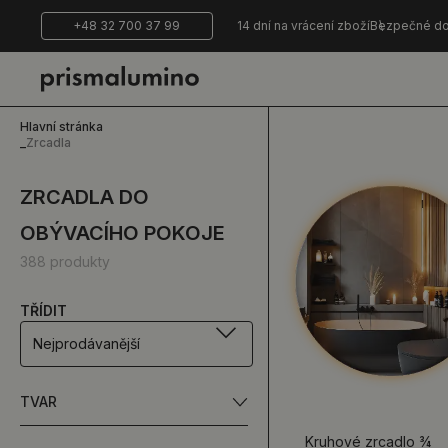
+48 32 700 37 99
14 dní na vrácení zboží
Bezpečné do
Hlavní stránka
_
Zrcadla
ZRCADLA DO
OBÝVACÍHO POKOJE
388 produkty
TŘÍDIT
Nejprodávanější
TVAR
Kruhové zrcadlo ¾