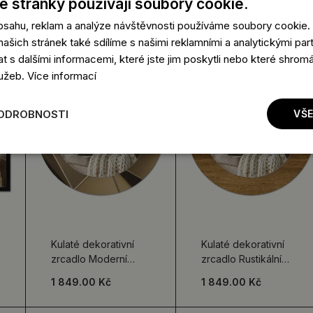
 stránky používají soubory cookie.
obsahu, reklam a analýze návštěvnosti používáme soubory cookie.
ašich stránek také sdílíme s našimi reklamními a analytickými partn
s dalšími informacemi, které jste jim poskytli nebo které shromá
lužeb.
Více informací
PODROBNOSTI
VŠE
Kulaté dekorativní
Kulaté dekorativní
zrcadlo Moderní
zrcadlo Rustikální
abstrakce
dub
1 849.00 Kč
1 849.00 Kč