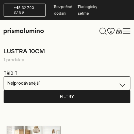
14 dní na
Bezpečné
Ekologicky
+48 32 700
37 99
vrácení zboží
dodání
šetrné
0
0
LUSTRA 10CM
1 produkty
TŘÍDIT
Nejprodávanější
FILTRY