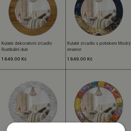
Kulaté dekorativní zrcadlo
Kulaté zrcadlo s potiskem Modrý
Rustikální dub
mramor
1 849.00 Kč
1 849.00 Kč