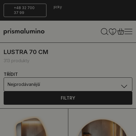
Bezpečné
Ekologicky
+48 32 700
37 99
dodání
šetrné
0
0
LUSTRA 70 CM
313 produkty
TŘÍDIT
Nejprodávanější
FILTRY