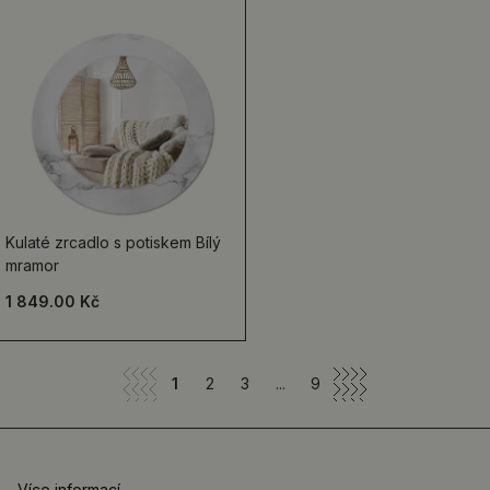
Kulaté zrcadlo s potiskem Bílý
mramor
1 849.00 Kč
1
2
3
...
9
Více informací