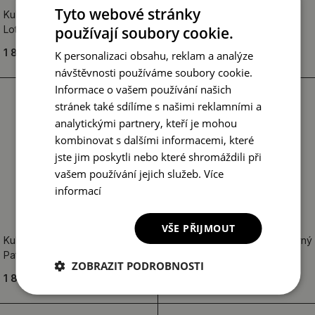
Tyto webové stránky
Kulaté dekorační zrcadlo na zeď
Kulaté dekorativní zrcadlo
Lotosové květy
používají soubory cookie.
Barevné vitráže
1 849.00 Kč
1 849.00 Kč
K personalizaci obsahu, reklam a analýze
návštěvnosti používáme soubory cookie.
Informace o vašem používání našich
stránek také sdílíme s našimi reklamními a
analytickými partnery, kteří je mohou
kombinovat s dalšími informacemi, které
jste jim poskytli nebo které shromáždili při
vašem používání jejich služeb.
Více
informací
VŠE PŘIJMOUT
Kulaté dekorační zrcadlo na zeď
Kulaté zrcadlo s potiskem Černý
Patchworkové dlaždice
mramor
ZOBRAZIT PODROBNOSTI
1 849.00 Kč
1 849.00 Kč