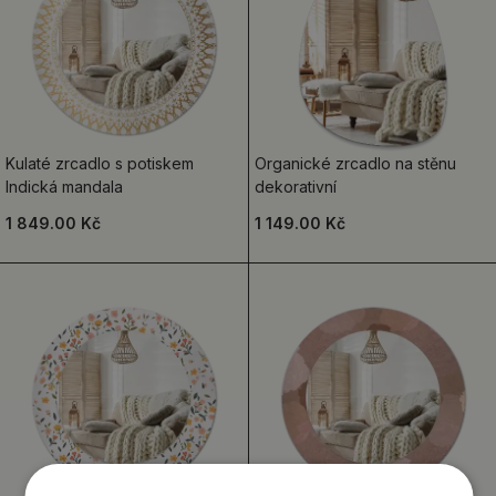
Kulaté zrcadlo s potiskem
Organické zrcadlo na stěnu
Indická mandala
dekorativní
1 849.00 Kč
1 149.00 Kč