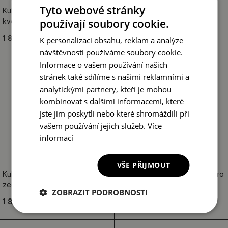
Tyto webové stránky
Kulaté zrcadlo s potiskem Malé
Kulaté zrcadlo s potiskem
květiny
používají soubory cookie.
Složení růže
1 849.00 Kč
1 849.00 Kč
K personalizaci obsahu, reklam a analýze
návštěvnosti používáme soubory cookie.
Informace o vašem používání našich
stránek také sdílíme s našimi reklamními a
analytickými partnery, kteří je mohou
kombinovat s dalšími informacemi, které
jste jim poskytli nebo které shromáždili při
vašem používání jejich služeb.
Více
informací
VŠE PŘIJMOUT
Kulaté dekorativní zrcadlo na
Kulaté zrcadlo s potiskem Retro
zeď Onyxový mramor
květiny
ZOBRAZIT PODROBNOSTI
1 849.00 Kč
1 849.00 Kč