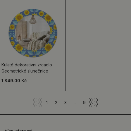
Kulaté dekorativní zrcadlo
Geometrické slunečnice
1 849.00 Kč
1
2
3
...
9
Více informací