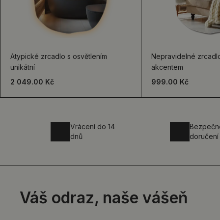
Atypické zrcadlo s osvětlením
Nepravidelné zrcad
unikátní
akcentem
2 049.00 Kč
999.00 Kč
Vrácení do 14
Bezpečn
dnů
doručení
Váš odraz, naše vášeň