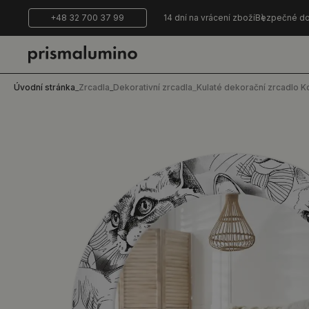
+48 32 700 37 99
14 dní na vrácení zboží
Bezpečné do
Úvodní stránka
_
Zrcadla
_
Dekorativní zrcadla
_
Kulaté dekorační zrcadlo K