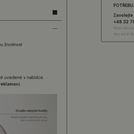
POTŘEBU
Zavolejte
+48 32 7
Rádi vám p
dny od 8 do
ou životnost
 té uvedené v nabídce.
reklamaci.