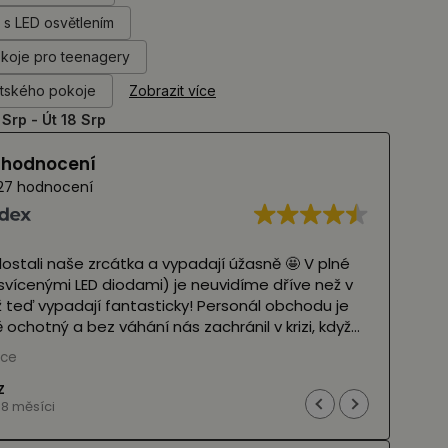
a s LED osvětlením
okoje pro teenagery
ětského pokoje
Zobrazit více
 Srp - Út 18 Srp
í hodnocení
27 hodnocení
la odeslána rychle, v souladu s termínem
Velm
a webových stránkách. Zásilka byla dobře
tvar
 velmi bezpečná a samotná zrcadla vypadají
rych
ručuji je :)
(Př
více
Přeč
 Google,
viz originál
)
dalena K
d 9 měsíci