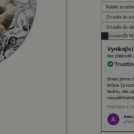
Kulatá zrcadl
Zrcadla do p
Zrcadla do d
Dodání:
Čt 13
Vynikajíc
Na základě
 naše zrcátka a vypadají úžasně 🤩 V plné
Zrcadla by
nými LED diodami) je neuvidíme dříve než v
uvedeným n
 vypadají fantasticky! Personál obchodu je
zabalená a
ný a bez váhání nás zachránil v krizi, když
krásně. Dopo
til balíček. Vřele je doporučuji ❤️
Přečtěte si 
(Přeloženo
e,
viz originál
)
Mag
ci
pře