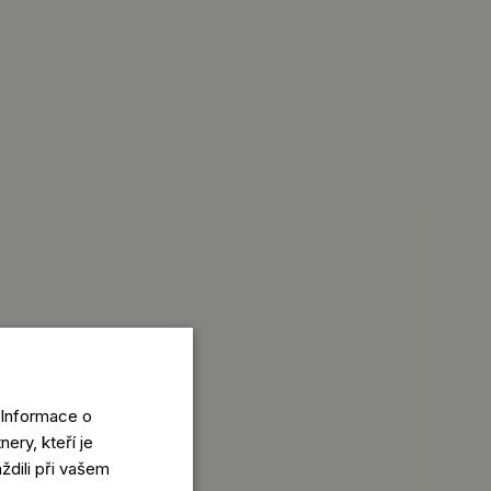
 Informace o
ery, kteří je
ždili při vašem