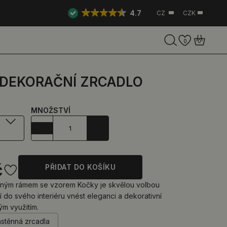
4.7
CZ
CZK
0
0
 DEKORAČNÍ ZRCADLO
MNOŽSTVÍ
č
PŘIDAT DO KOŠÍKU
ným rámem se vzorem Kočky je skvělou volbou
ějí do svého interiéru vnést eleganci a dekorativní
ým využitím.
ástěnná zrcadla