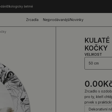
dání
Ekologicky šetrné
Zrcadla
Nejprodávanější
Novinky
očky
KULATÉ
KOČKY
VELIKOST
50 cm
0.00
K
Zrcadlo s ozdob
pro ty, kteří cht
prvek s praktick
Dekorativní n