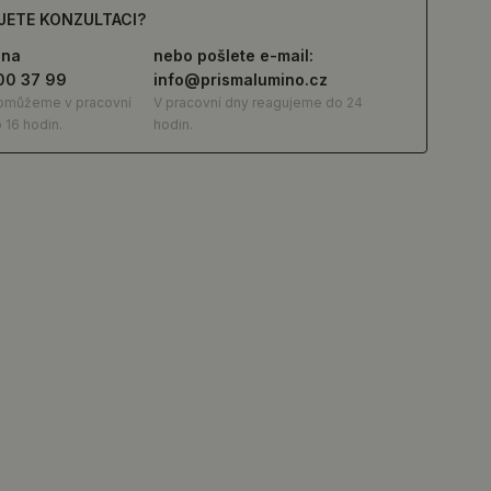
JETE KONZULTACI?
 na
nebo pošlete e-mail:
00 37 99
info@prismalumino.cz
omůžeme v pracovní
V pracovní dny reagujeme do 24
 16 hodin.
hodin.