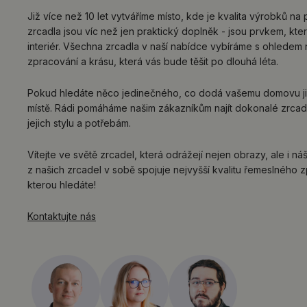
Již více než 10 let vytváříme místo, kde je kvalita výrobků na 
zrcadla jsou víc než jen praktický doplněk - jsou prvkem, kt
interiér. Všechna zrcadla v naší nabídce vybíráme s ohledem 
zpracování a krásu, která vás bude těšit po dlouhá léta.
Pokud hledáte něco jedinečného, co dodá vašemu domovu jis
místě. Rádi pomáháme našim zákazníkům najít dokonalé zrcad
jejich stylu a potřebám.
Vítejte ve světě zrcadel, která odrážejí nejen obrazy, ale i n
z našich zrcadel v sobě spojuje nejvyšší kvalitu řemeslného z
kterou hledáte!
Kontaktujte nás