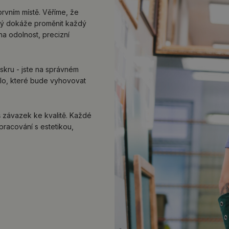
prvním místě. Věříme, že
erý dokáže proměnit každý
na odolnost, precizní
kru - jste na správném
lo, které bude vyhovovat
áš závazek ke kvalitě. Každé
pracování s estetikou,