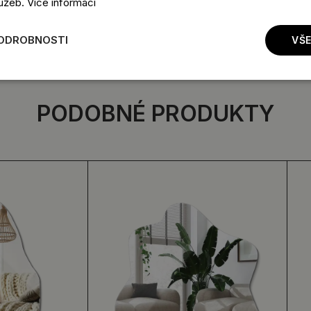
lužeb.
Více informací
PODROBNOSTI
VŠE
PODOBNÉ PRODUKTY