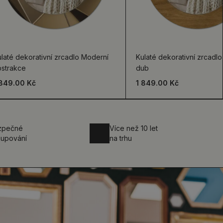
laté dekorativní zrcadlo Moderní
Kulaté dekorativní zrcadlo 
bstrakce
dub
 849.00 Kč
1 849.00 Kč
zpečné
Více než 10 let
upování
na trhu