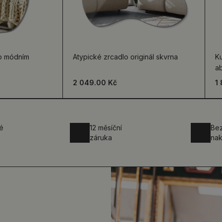
lo módním
Atypické zrcadlo originál skvrna
Ku
a
2 049.00 Kč
1
é
12 měsíční
Be
záruka
nak