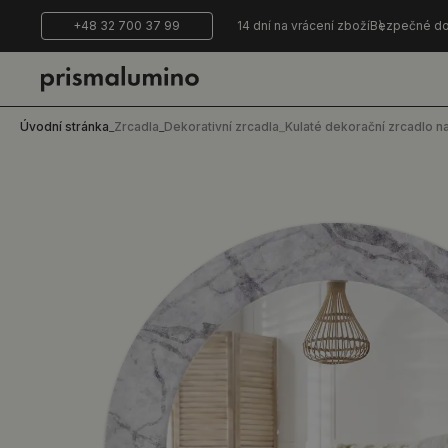
+48 32 700 37 99
14 dní na vrácení zboží
Bezpečné do
Úvodní stránka
_
Zrcadla
_
Dekorativní zrcadla
_
Kulaté dekorační zrcadlo n