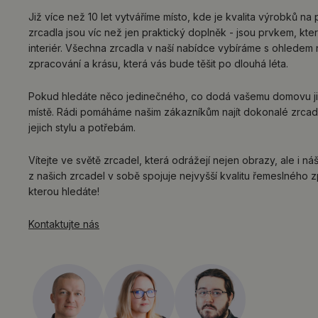
Již více než 10 let vytváříme místo, kde je kvalita výrobků na 
zrcadla jsou víc než jen praktický doplněk - jsou prvkem, kt
interiér. Všechna zrcadla v naší nabídce vybíráme s ohledem 
zpracování a krásu, která vás bude těšit po dlouhá léta.
Pokud hledáte něco jedinečného, co dodá vašemu domovu jis
místě. Rádi pomáháme našim zákazníkům najít dokonalé zrcad
jejich stylu a potřebám.
Vítejte ve světě zrcadel, která odrážejí nejen obrazy, ale i n
z našich zrcadel v sobě spojuje nejvyšší kvalitu řemeslného z
kterou hledáte!
Kontaktujte nás