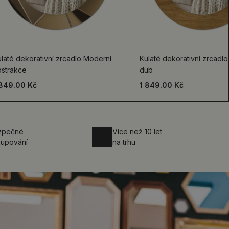
laté dekorativní zrcadlo Moderní
Kulaté dekorativní zrcadlo 
bstrakce
dub
 849.00 Kč
1 849.00 Kč
zpečné
Více než 10 let
upování
na trhu