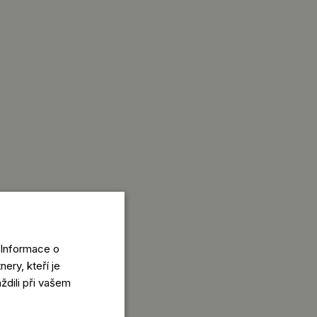
 Informace o
ery, kteří je
ždili při vašem