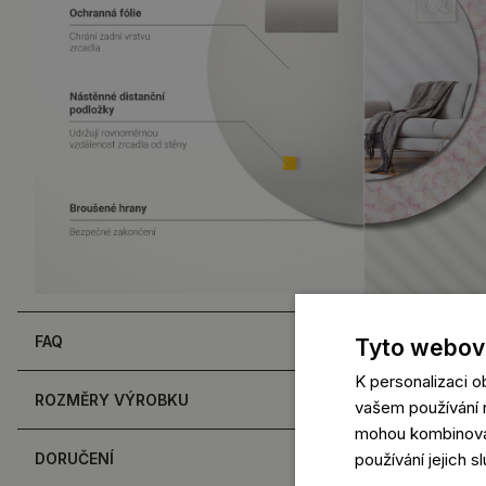
FAQ
Tyto webové
K personalizaci 
ROZMĚRY VÝROBKU
vašem používání n
mohou kombinovat 
DORUČENÍ
používání jejich s