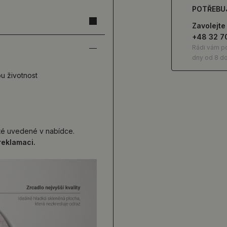
POTŘEBU
Zavolejte
+48 32 7
Rádi vám p
dny od 8 do
ou životnost
 té uvedené v nabídce.
reklamaci.