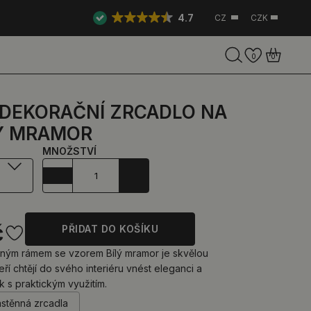
4.7
CZ
CZK
0
0
 DEKORAČNÍ ZRCADLO NA
LÝ MRAMOR
MNOŽSTVÍ
č
PŘIDAT DO KOŠÍKU
ným rámem se vzorem Bílý mramor je skvělou
eří chtějí do svého interiéru vnést eleganci a
k s praktickým využitím.
ástěnná zrcadla