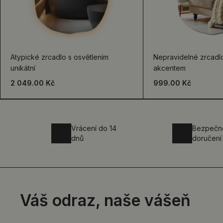
Atypické zrcadlo s osvětlením
Nepravidelné zrcad
unikátní
akcentem
2 049.00 Kč
999.00 Kč
Vrácení do 14
Bezpečn
dnů
doručení
Váš odraz, naše vášeň