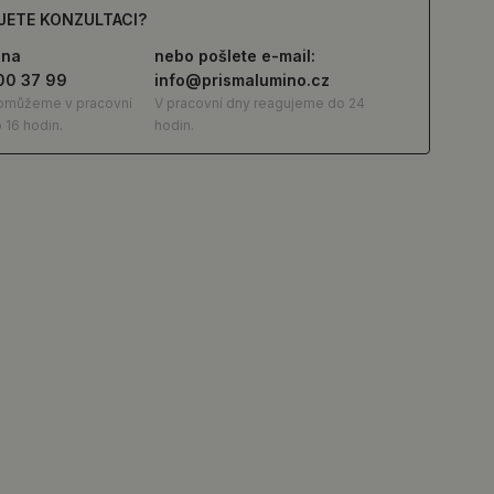
JETE KONZULTACI?
 na
nebo pošlete e-mail:
00 37 99
info@prismalumino.cz
omůžeme v pracovní
V pracovní dny reagujeme do 24
 16 hodin.
hodin.