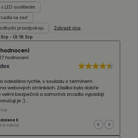
a s LED osvětlením
rcadla na zeď
hodbydo przedpokoju
Zobrazit více
 Srp - Út 18 Srp
í hodnocení
27 hodnocení
a odeslána rychle, v souladu s termínem
Velmi
 webových stránkách. Zásilka byla dobře
tvary
velmi bezpečná a samotná zrcadla vypadají
rychl
učuji je :)
(Pře
íce
Přečt
 Google,
viz originál
)
alena K
 9 měsíci