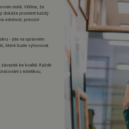
prvním místě. Věříme, že
erý dokáže proměnit každý
na odolnost, precizní
kru - jste na správném
lo, které bude vyhovovat
áš závazek ke kvalitě. Každé
pracování s estetikou,