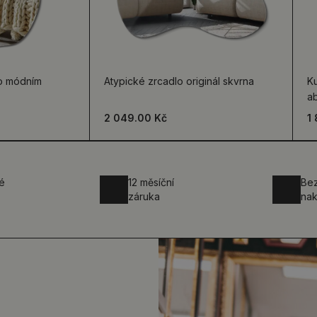
lo módním
Atypické zrcadlo originál skvrna
Ku
a
2 049.00 Kč
1
é
12 měsíční
Be
záruka
nak