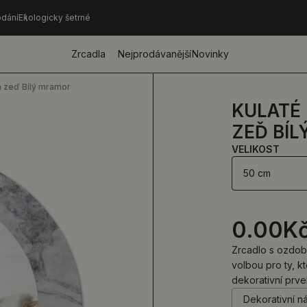
dání
Ekologicky šetrné
Zrcadla
Nejprodávanější
Novinky
a zeď Bílý mramor
KULATÉ
ZEĎ BÍ
VELIKOST
50 cm
0.00
K
Zrcadlo s ozdob
volbou pro ty, kt
dekorativní prve
Dekorativní n