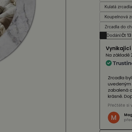
Kulatá zrcadl
Koupelnová z
Zrcadla do c
Dodání:
Čt 13
Vynikajíc
Na základě
naše zrcátka a vypadají úžasně 🤩 V plné
Zrcadla byl
ými LED diodami) je neuvidíme dříve než v
uvedeným na
vypadají fantasticky! Personál obchodu je
zabalená a 
ý a bez váhání nás zachránil v krizi, když
krásně. Dopor
il balíček. Vřele je doporučuji ❤️
Přečtěte si v
(Přeloženo
,
viz originál
)
Magd
i
před