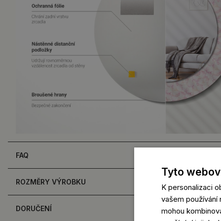
FAQ
Tyto webové
ROZMĚRY VÝROBKU
K personalizaci 
vašem používání n
DORUČENÍ
mohou kombinovat 