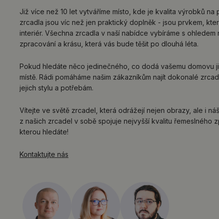
Již více než 10 let vytváříme místo, kde je kvalita výrobků na 
zrcadla jsou víc než jen praktický doplněk - jsou prvkem, kt
interiér. Všechna zrcadla v naší nabídce vybíráme s ohledem 
zpracování a krásu, která vás bude těšit po dlouhá léta.
Pokud hledáte něco jedinečného, co dodá vašemu domovu jis
místě. Rádi pomáháme našim zákazníkům najít dokonalé zrcad
jejich stylu a potřebám.
Vítejte ve světě zrcadel, která odrážejí nejen obrazy, ale i n
z našich zrcadel v sobě spojuje nejvyšší kvalitu řemeslného z
kterou hledáte!
Kontaktujte nás