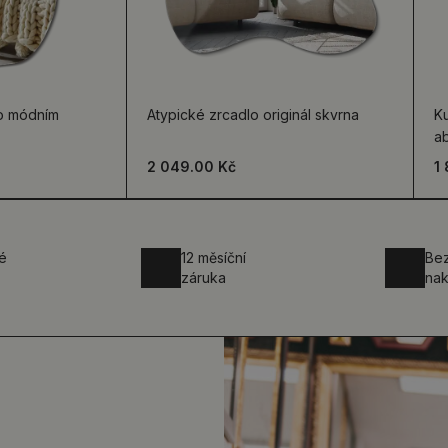
lo módním
Atypické zrcadlo originál skvrna
Ku
a
2 049.00 Kč
1
é
12 měsíční
Be
záruka
nak