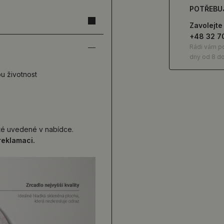
POTŘEBU
Zavolejte
+48 32 7
Rádi vám p
dny od 8 do
ou životnost
 té uvedené v nabídce.
reklamaci.