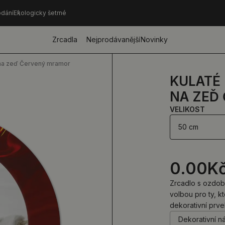
dání
Ekologicky šetrné
Zrcadla
Nejprodávanější
Novinky
o na zeď Červený mramor
KULATÉ
NA ZEĎ
VELIKOST
50 cm
0.00
K
Zrcadlo s ozdo
volbou pro ty, kt
dekorativní prve
Dekorativní n