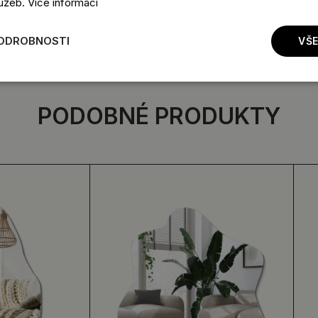
lužeb.
Více informací
PODROBNOSTI
VŠE
PODOBNÉ PRODUKTY