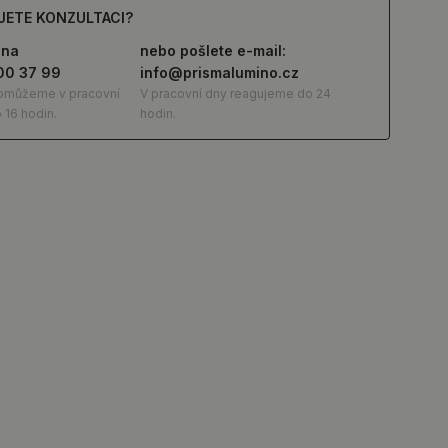
JETE KONZULTACI?
 na
nebo pošlete e-mail:
00 37 99
info@prismalumino.cz
omůžeme v pracovní
V pracovní dny reagujeme do 24
 16 hodin.
hodin.