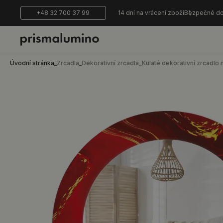
+48 32 700 37 99
14 dní na vrácení zboží
Bezpečné do
Úvodní stránka
_
Zrcadla
_
Dekorativní zrcadla
_
Kulaté dekorativní zrcadl