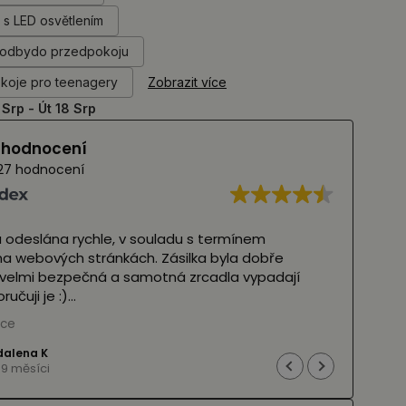
a s LED osvětlením
hodbydo przedpokoju
okoje pro teenagery
Zobrazit více
 Srp - Út 18 Srp
í hodnocení
27 hodnocení
a odeslána rychle, v souladu s termínem
Velmi
 webových stránkách. Zásilka byla dobře
tvary
velmi bezpečná a samotná zrcadla vypadají
rychl
učuji je :)
(Pře
íce
Přečt
 Google,
viz originál
)
alena K
 9 měsíci