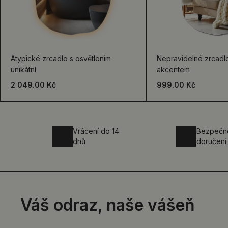
Atypické zrcadlo s osvětlením
Nepravidelné zrcad
unikátní
akcentem
2 049.00 Kč
999.00 Kč
Vrácení do 14
Bezpečn
dnů
doručení
Váš odraz, naše vášeň