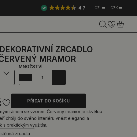
4.7
CZ
CZK
0
0
 DEKORATIVNÍ ZRCADLO
 ČERVENÝ MRAMOR
MNOŽSTVÍ
č
PŘIDAT DO KOŠÍKU
bným rámem se vzorem Červený mramor je skvělou
eří chtějí do svého interiéru vnést eleganci a
k s praktickým využitím.
ástěnná zrcadla