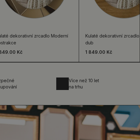
laté dekorativní zrcadlo Moderní
Kulaté dekorativní zrcadlo 
bstrakce
dub
 849.00 Kč
1 849.00 Kč
zpečné
Více než 10 let
upování
na trhu