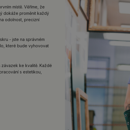
prvním místě. Věříme, že
erý dokáže proměnit každý
na odolnost, precizní
kru - jste na správném
lo, které bude vyhovovat
áš závazek ke kvalitě. Každé
pracování s estetikou,