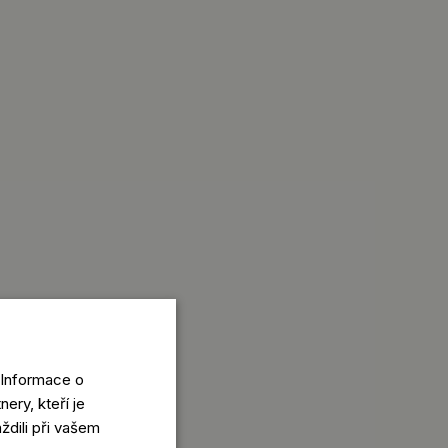
 Informace o
ery, kteří je
ždili při vašem