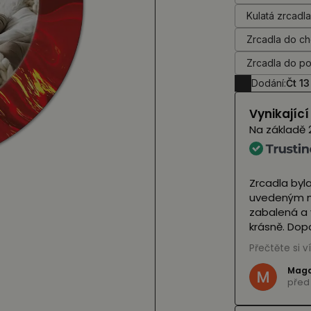
Kulatá zrcadl
Zrcadla do c
Zrcadla do p
Dodání:
Čt 13
Vynikajíc
Na základě
naše zrcátka a vypadají úžasně 🤩 V plné
Zrcadla byl
ými LED diodami) je neuvidíme dříve než v
uvedeným na
vypadají fantasticky! Personál obchodu je
zabalená a 
ý a bez váhání nás zachránil v krizi, když
krásně. Dopor
il balíček. Vřele je doporučuji ❤️
Přečtěte si v
(Přeloženo
,
viz originál
)
Magd
i
před