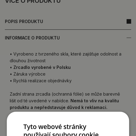
VÍCE O PRODUKTU
POPIS PRODUKTU
INFORMACE O PRODUKTU
• Vyrobeno z tvrzeného skla, které zajišťuje odolnost a
dlouhou životnost
•
Zrcadlo vyrobené v Polsku
• Záruka výrobce
• Rychlá realizace objednávky
Zadní strana zrcadla (ochranná fólie) se může barevně
lišit od té uvedené v nabídce.
Nemá to vliv na kvalitu
produktu a nepředstavuje důvod k reklamaci.
Tyto webové stránky
používají soubory cookie.