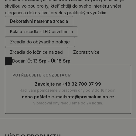
skvělou volbou pro ty, kteří chtějí do svého interiéru vnést
eleganci a dekorativní prvek s praktickým využitím.
0.00
Kč
Dekorativní nástěnná zrcadla
Kulatá zrcadla s LED osvětlením
Zrcadla do obývacího pokoje
Zrcadla do ložnice na zeď
Zobrazit více
Dodání:
Čt 13 Srp - Út 18 Srp
POTŘEBUJETE KONZULTACI?
Zavolejte na
+48 32 700 37 99
Rádi vám pomůžeme v pracovní dny od 8 do 16 hodin.
nebo pošlete e-mail:
info@prismalumino.cz
V pracovní dny reagujeme do 24 hodin.