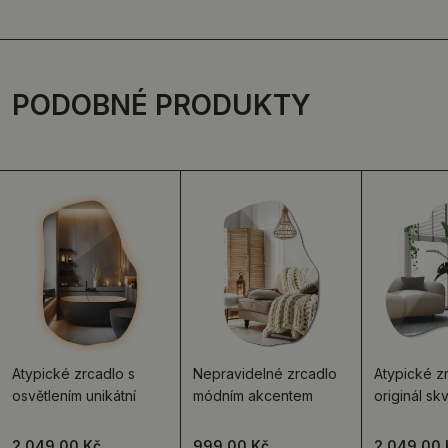
PODOBNÉ PRODUKTY
Atypické zrcadlo s
Nepravidelné zrcadlo
Atypické z
osvětlením unikátní
módním akcentem
originál sk
2 049.00 Kč
999.00 Kč
2 049.00 