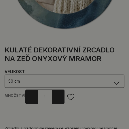
KULATÉ DEKORATIVNÍ ZRCADLO
NA ZEĎ ONYXOVÝ MRAMOR
VELIKOST
50 cm
MNOŽSTVÍ
Zrcadlo s ozdobným rámem se vzorem Onyxový mramor je