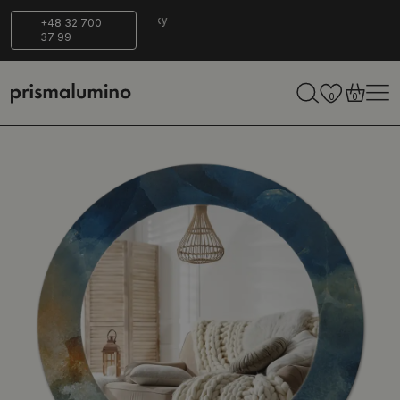
Bezpečné
Ekologicky
+48 32 700
37 99
dodání
šetrné
0
0