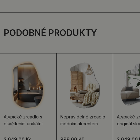
PODOBNÉ PRODUKTY
Atypické zrcadlo s
Nepravidelné zrcadlo
Atypické z
osvětlením unikátní
módním akcentem
originál sk
2 049.00 Kč
999.00 Kč
2 049.00 