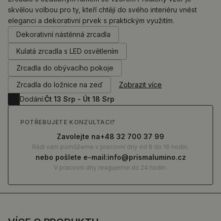
skvělou volbou pro ty, kteří chtějí do svého interiéru vnést
eleganci a dekorativní prvek s praktickým využitím.
0.00
Kč
Dekorativní nástěnná zrcadla
Kulatá zrcadla s LED osvětlením
Zrcadla do obývacího pokoje
Zrcadla do ložnice na zeď
Zobrazit více
Dodání:
Čt 13 Srp - Út 18 Srp
POTŘEBUJETE KONZULTACI?
Zavolejte na
+48 32 700 37 99
Rádi vám pomůžeme v pracovní dny od 8 do 16 hodin.
nebo pošlete e-mail:
info@prismalumino.cz
V pracovní dny reagujeme do 24 hodin.