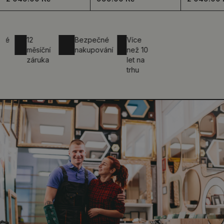
12
Bezpečné
Více
měsíční
nakupování
než 10
záruka
let na
trhu