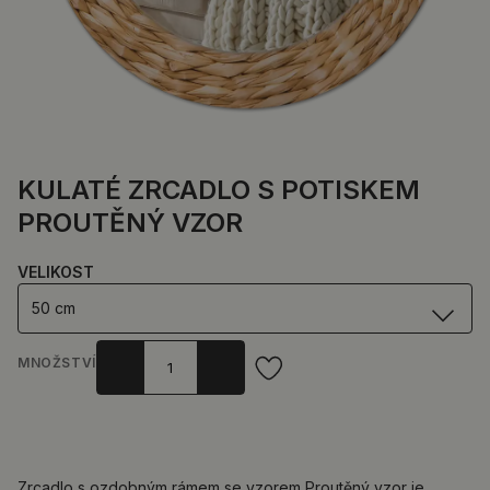
KULATÉ ZRCADLO S POTISKEM
PROUTĚNÝ VZOR
VELIKOST
50 cm
MNOŽSTVÍ
Zrcadlo s ozdobným rámem se vzorem Proutěný vzor je