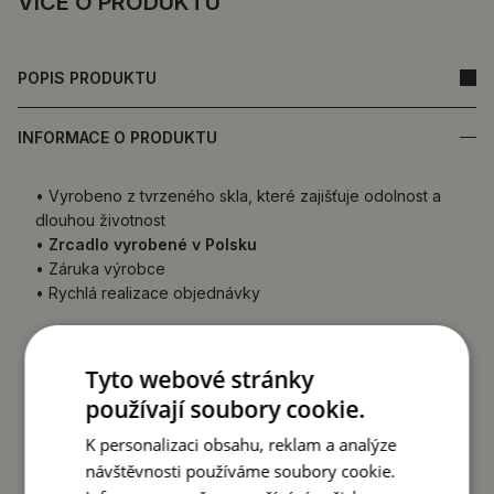
VÍCE O PRODUKTU
POPIS PRODUKTU
INFORMACE O PRODUKTU
• Vyrobeno z tvrzeného skla, které zajišťuje odolnost a
dlouhou životnost
•
Zrcadlo vyrobené v Polsku
• Záruka výrobce
• Rychlá realizace objednávky
Zadní strana zrcadla (ochranná fólie) se může barevně
lišit od té uvedené v nabídce.
Nemá to vliv na kvalitu
Tyto webové stránky
produktu a nepředstavuje důvod k reklamaci.
používají soubory cookie.
K personalizaci obsahu, reklam a analýze
návštěvnosti používáme soubory cookie.