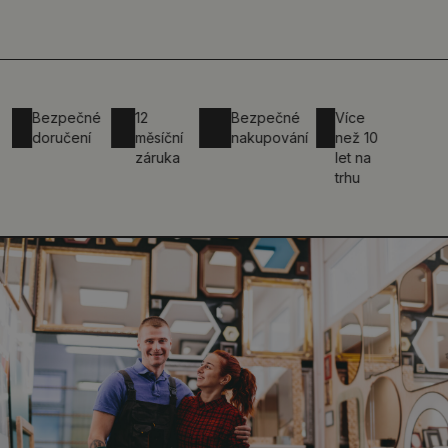
Bezpečné
12
Bezpečné
Více
doručení
měsíční
nakupování
než 10
záruka
let na
trhu