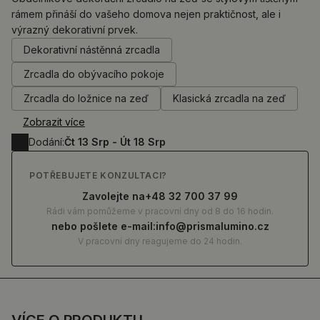
rámem přináší do vašeho domova nejen praktičnost, ale i
výrazný dekorativní prvek.
0.00
Kč
Dekorativní nástěnná zrcadla
Zrcadla do obývacího pokoje
Zrcadla do ložnice na zeď
Klasická zrcadla na zeď
Zobrazit více
Dodání:
Čt 13 Srp - Út 18 Srp
POTŘEBUJETE KONZULTACI?
Zavolejte na
+48 32 700 37 99
Rádi vám pomůžeme v pracovní dny od 8 do 16 hodin.
nebo pošlete e-mail:
info@prismalumino.cz
V pracovní dny reagujeme do 24 hodin.