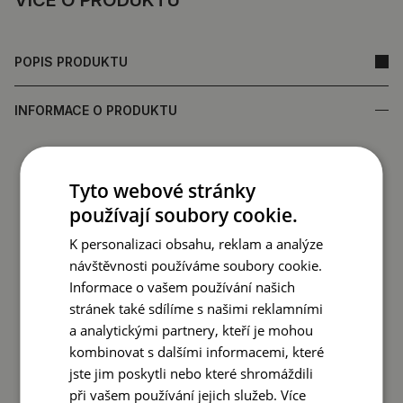
VÍCE O PRODUKTU
POPIS PRODUKTU
INFORMACE O PRODUKTU
• Vyrobeno z tvrzeného skla, které zajišťuje odolnost a
dlouhou životnost
Tyto webové stránky
•
Zrcadlo vyrobené v Polsku
používají soubory cookie.
• Záruka výrobce
• Rychlá doba dodání
K personalizaci obsahu, reklam a analýze
návštěvnosti používáme soubory cookie.
Zadní strana zrcadla (ochranná fólie) se může barevně
Informace o vašem používání našich
lišit od té uvedené v nabídce.
Nemá to vliv na kvalitu
stránek také sdílíme s našimi reklamními
produktu a není důvodem k reklamaci.
a analytickými partnery, kteří je mohou
kombinovat s dalšími informacemi, které
jste jim poskytli nebo které shromáždili
při vašem používání jejich služeb.
Více