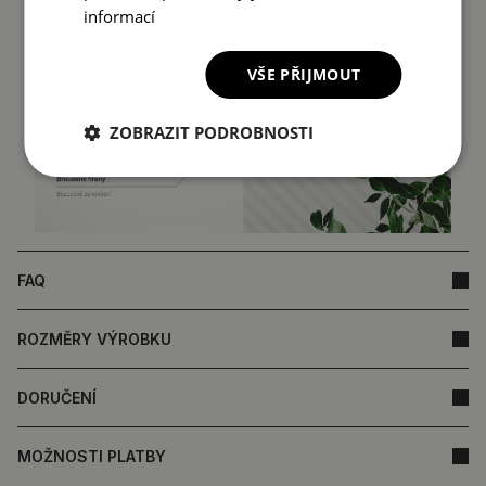
informací
VŠE PŘIJMOUT
ZOBRAZIT PODROBNOSTI
FAQ
ROZMĚRY VÝROBKU
DORUČENÍ
MOŽNOSTI PLATBY