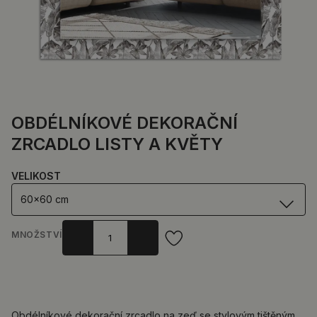
OBDÉLNÍKOVÉ DEKORAČNÍ
ZRCADLO LISTY A KVĚTY
VELIKOST
60x60 cm
MNOŽSTVÍ
Obdélníkové dekorační zrcadlo na zeď se stylovým tištěným