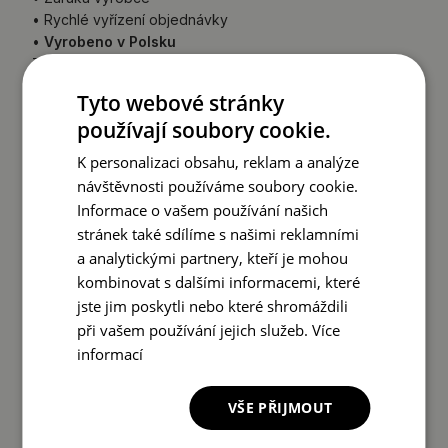
• Rychlé vyřízení objednávky
•
Vyrobeno v Polsku
Zadní strana zrcadla (ochranná fólie) se může barevně
lišit od té uvedené v nabídce.
Nemá to vliv na kvalitu
Tyto webové stránky
produktu a nepředstavuje důvod k reklamaci.
používají soubory cookie.
NÁVOD K MONTÁŽI
K personalizaci obsahu, reklam a analýze
návštěvnosti používáme soubory cookie.
Informace o vašem používání našich
stránek také sdílíme s našimi reklamními
a analytickými partnery, kteří je mohou
kombinovat s dalšími informacemi, které
jste jim poskytli nebo které shromáždili
při vašem používání jejich služeb.
Více
informací
VŠE PŘIJMOUT