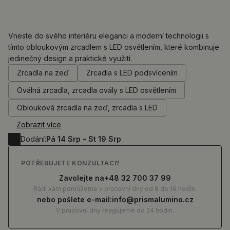
Vneste do svého interiéru eleganci a moderní technologii s
tímto obloukovým zrcadlem s LED osvětlením, které kombinuje
jedinečný design a praktické využití.
0.00
Kč
Zrcadla na zeď
Zrcadla s LED podsvícením
Oválná zrcadla, zrcadla ovály s LED osvětlením
Oblouková zrcadla na zeď, zrcadla s LED
Zobrazit více
Dodání:
Pá 14 Srp - St 19 Srp
POTŘEBUJETE KONZULTACI?
Zavolejte na
+48 32 700 37 99
Rádi vám pomůžeme v pracovní dny od 8 do 16 hodin.
nebo pošlete e-mail:
info@prismalumino.cz
V pracovní dny reagujeme do 24 hodin.