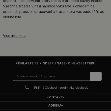
doplněk - jsou prvkem, který dokáže proměnit každý interiér.
Všechna zrcadla v naší nabídce vybíráme s ohledem na
odolnost, precizní zpracování a krásu, která vás bude těšit po
dlouhá léta.
Více informací
PŘIHLASTE SE K ODBĚRU NAŠEHO NEWSLETTERU
Přijímá
Obchodní podmínky obchodu.
KONTAKT
ADRESA