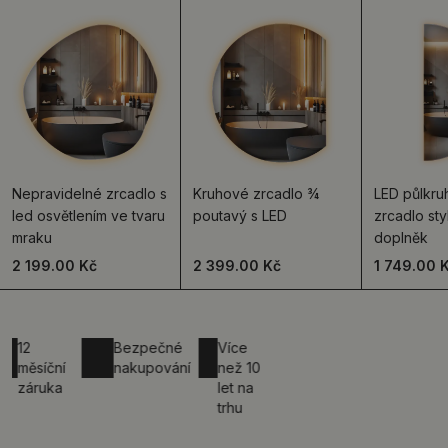
Nepravidelné zrcadlo s
Kruhové zrcadlo ¾
LED půlkr
led osvětlením ve tvaru
poutavý s LED
zrcadlo st
mraku
doplněk
2 199.00 Kč
2 399.00 Kč
1 749.00 
Bezpečné
Více
síční
nakupování
než 10
ruka
let na
trhu