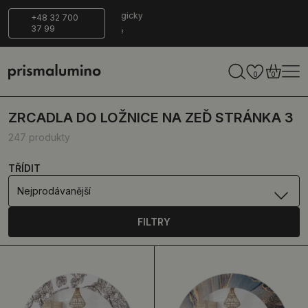
Bezpečné
Ekologicky
+48 32 700
37 99
dodání
šetrné
0
0
ZRCADLA DO LOŽNICE NA ZEĎ STRÁNKA 3
247 produkty
TŘÍDIT
Nejprodávanější
FILTRY