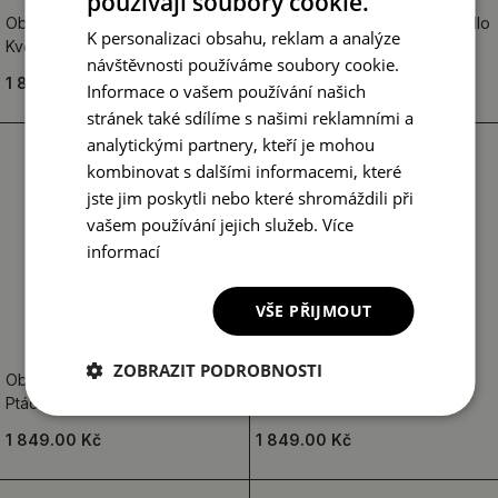
používají soubory cookie.
Obdélníkové dekorační zrcadlo
Obdélníkové dekorační zrcadlo
K personalizaci obsahu, reklam a analýze
Květiny a listy
Ptáci na větvích
návštěvnosti používáme soubory cookie.
1 849.00 Kč
1 849.00 Kč
Informace o vašem používání našich
stránek také sdílíme s našimi reklamními a
analytickými partnery, kteří je mohou
kombinovat s dalšími informacemi, které
jste jim poskytli nebo které shromáždili při
vašem používání jejich služeb.
Více
informací
VŠE PŘIJMOUT
ZOBRAZIT PODROBNOSTI
Obdélníkové dekorační zrcadlo
Kulaté zrcadlo s potiskem
Ptáci a květiny
Červený mák
1 849.00 Kč
1 849.00 Kč