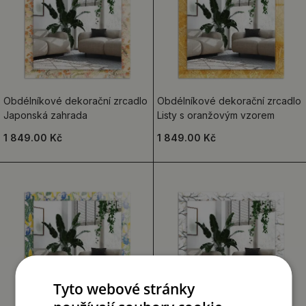
Obdélníkové dekorační zrcadlo
Obdélníkové dekorační zrcadlo
Japonská zahrada
Listy s oranžovým vzorem
1 849.00 Kč
1 849.00 Kč
Tyto webové stránky