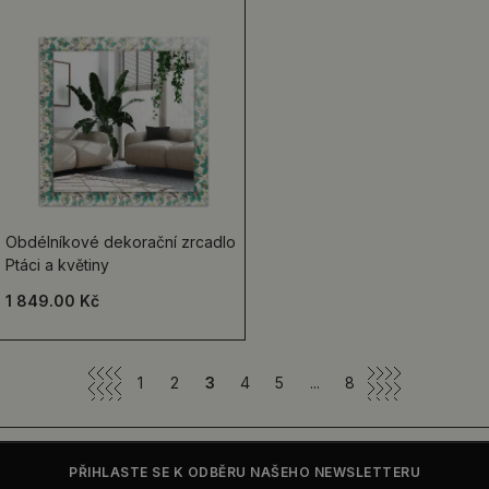
Obdélníkové dekorační zrcadlo
Ptáci a květiny
1 849.00 Kč
1
2
3
4
5
...
8
PŘIHLASTE SE K ODBĚRU NAŠEHO NEWSLETTERU