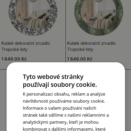
Kulaté dekorační zrcadlo
Kulaté dekorační zrcadlo
Tropické listy
Tropické listy
1 849.00 Kč
1 849.00 Kč
Tyto webové stránky
používají soubory cookie.
K personalizaci obsahu, reklam a analýze
návštěvnosti používáme soubory cookie.
Informace o vašem používání našich
stránek také sdílíme s našimi reklamními a
analytickými partnery, kteří je mohou
kombinovat s dalšími informacemi, které