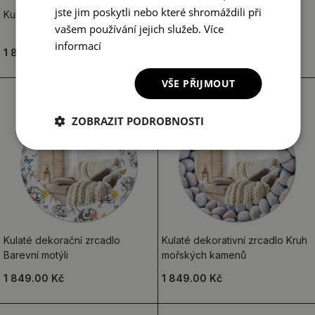
jste jim poskytli nebo které shromáždili při
Kulaté dekorační zrcadlo Listy
Kulaté dekorační zrcadlo
vašem používání jejich služeb.
Více
Orientální váhy
informací
1 849.00 Kč
1 849.00 Kč
VŠE PŘIJMOUT
ZOBRAZIT PODROBNOSTI
Kulaté dekorační zrcadlo
Kulaté dekorativní zrcadlo Kruh
Barevní motýli
mořských kamenů
1 849.00 Kč
1 849.00 Kč