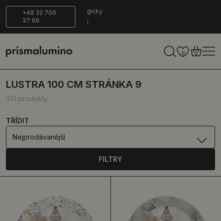
Bezpečné
Ekologicky
+48 32 700
37 99
dodání
šetrné
0
0
LUSTRA 100 CM STRÁNKA 9
313 produkty
TŘÍDIT
Nejprodávanější
FILTRY