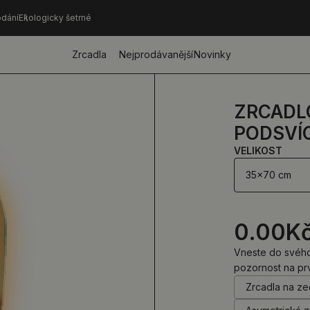
dání
Ekologicky šetrné
Zrcadla
Nejprodávanější
Novinky
ZRCADLO
PODSVÍ
VELIKOST
35x70 cm
0.00
K
Vneste do svého 
pozornost na pr
Zrcadla na z