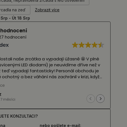
rcadla, nepravidelná zrcadla s led osvětlením
rcadla na zeď
Zobrazit více
 Srp - Út 18 Srp
í hodnocení
27 hodnocení
ostali naše zrcátka a vypadají úžasně 🤩 V plné
Krásn
zsvícenými LED diodami) je neuvidíme dříve než v
už teď vypadají fantasticky! Personál obchodu je
(Pře
 ochotný a bez váhání nás zachránil v krizi, když
u ztratil balíček. Vřele je doporučuji ❤️
íce
 Google,
viz originál
)
Z
7 měsíci
JETE KONZULTACI?
 na
nebo pošlete e-mail: