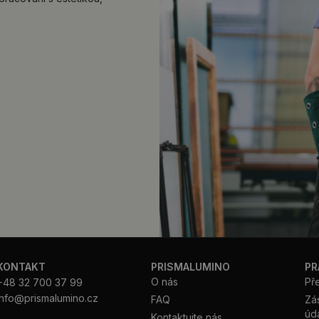
KONTAKT
PRISMALUMINO
PR
O nás
Př
+48 32 700 37 99
info@prismalumino.cz
FAQ
Zá
úd
Kontaktujte nás