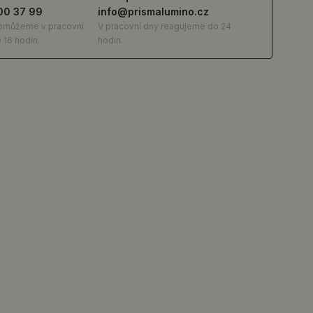
00 37 99
info@prismalumino.cz
omůžeme v pracovní
V pracovní dny reagujeme do 24
 16 hodin.
hodin.