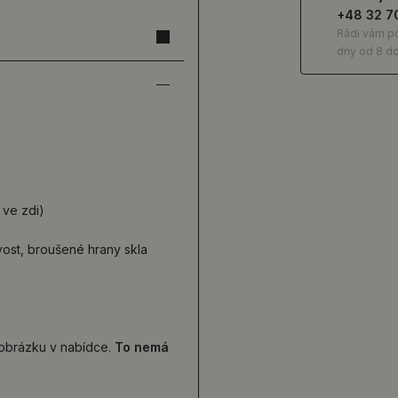
+48 32 7
Rádi vám p
dny od 8 do
 ve zdi)
ivost, broušené hrany skla
d obrázku v nabídce.
To nemá