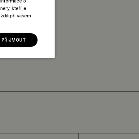
 Informace o
ery, kteří je
ždili při vašem
 PŘIJMOUT