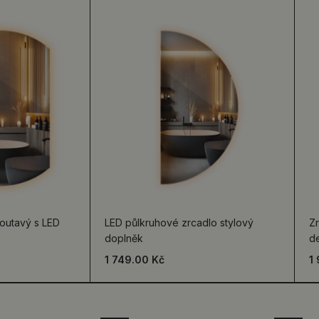
outavý s LED
LED půlkruhové zrcadlo stylový
Zr
doplněk
d
1 749.00 Kč
1