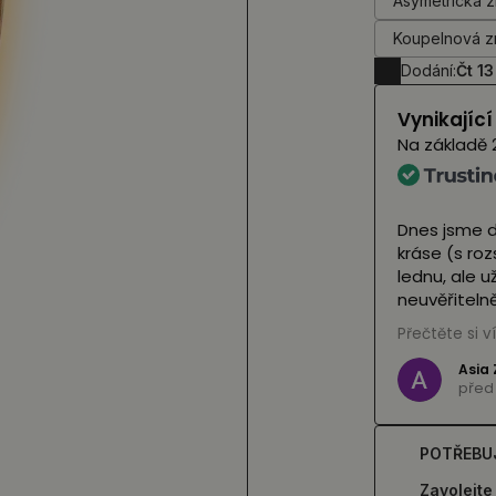
Asymetrická z
Koupelnová z
Dodání:
Čt 13
Vynikajíc
Na základě
Dnes jsme d
kráse (s ro
lednu, ale 
neuvěřitelně
se nám cesto
Přečtěte si v
(Přeloženo
Asia 
před 
POTŘEBU
Zavolejte