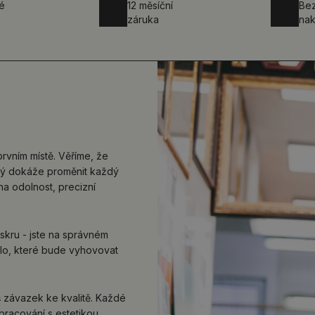
é
12 měsíční
Be
záruka
nak
prvním místě. Věříme, že
erý dokáže proměnit každý
na odolnost, precizní
kru - jste na správném
lo, které bude vyhovovat
áš závazek ke kvalitě. Každé
pracování s estetikou,