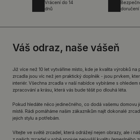
Vrácení do 14
Bezpečn
dnů
doručení
Váš odraz, naše vášeň
Již více než 10 let vytváříme místo, kde je kvalita výrobků na 
zrcadla jsou víc než jen praktický doplněk - jsou prvkem, kt
interiér. Všechna zrcadla v naší nabídce vybíráme s ohledem 
zpracování a krásu, která vás bude těšit po dlouhá léta.
Pokud hledáte něco jedinečného, co dodá vašemu domovu jis
místě. Rádi pomáháme našim zákazníkům najít dokonalé zrcad
jejich stylu a potřebám.
Vítejte ve světě zrcadel, která odrážejí nejen obrazy, ale i n
z našich zrcadel v sobě spojuje nejvyšší kvalitu řemeslného z