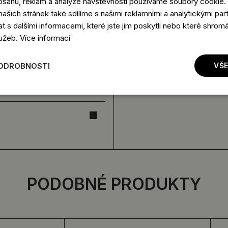
obsahu, reklam a analýze návštěvnosti používáme soubory cookie.
ašich stránek také sdílíme s našimi reklamními a analytickými partn
s dalšími informacemi, které jste jim poskytli nebo které shromá
lužeb.
Více informací
PODROBNOSTI
VŠE
PODOBNÉ PRODUKTY