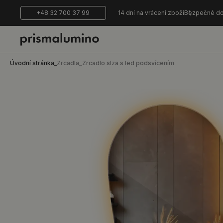
+48 32 700 37 99
14 dní na vrácení zboží
Bezpečné do
Úvodní stránka
_
Zrcadla
_
Zrcadlo slza s led podsvícením