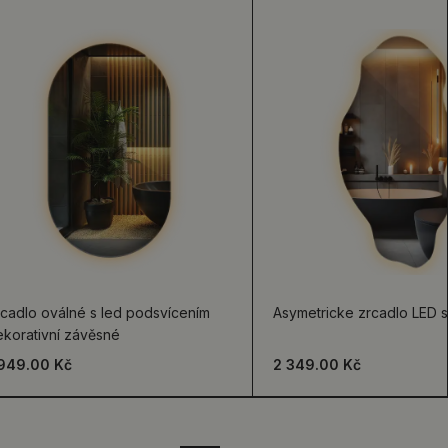
cadlo oválné s led podsvícením
Asymetricke zrcadlo LED sv
ekorativní závěsné
 949.00 Kč
2 349.00 Kč