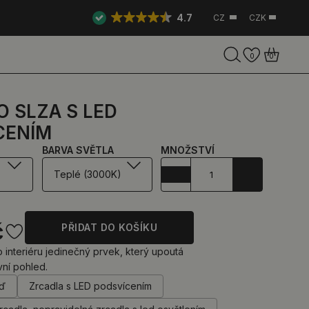
4.7
CZ
CZK
0
0
 SLZA S LED
CENÍM
BARVA SVĚTLA
MNOŽSTVÍ
Teplé (3000K)
č
PŘIDAT DO KOŠÍKU
interiéru jedinečný prvek, který upoutá
vní pohled.
eď
Zrcadla s LED podsvícením