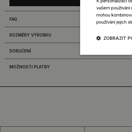
K personalizaci 
vašem používání n
mohou kombinovat 
FAQ
používání jejich s
ROZMĚRY VÝROBKU
ZOBRAZIT 
DORUČENÍ
MOŽNOSTI PLATBY