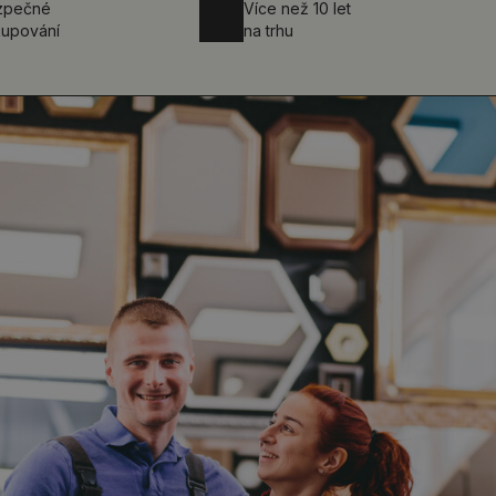
zpečné
Více než 10 let
upování
na trhu